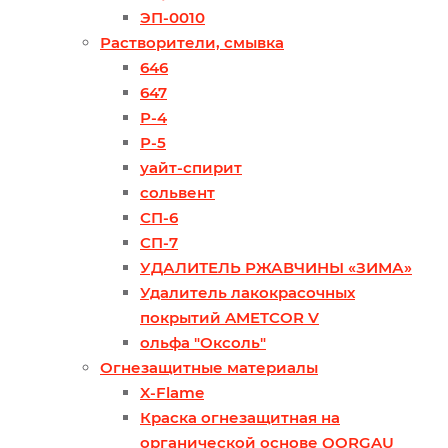
ЭП-0010
Растворители, смывка
646
647
Р-4
Р-5
уайт-спирит
сольвент
СП-6
СП-7
УДАЛИТЕЛЬ РЖАВЧИНЫ «ЗИМА»
Удалитель лакокрасочных
покрытий AMETCOR V
ольфа "Оксоль"
Огнезащитные материалы
X-Flame
Краска огнезащитная на
органической основе QORGAU