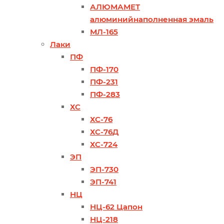
АЛЮМАМЕТ
алюминийнаполненная эмаль
МЛ-165
Лаки
ПФ
ПФ-170
ПФ-231
ПФ-283
ХС
ХС-76
ХС-76Д
ХС-724
ЭП
ЭП-730
ЭП-741
НЦ
НЦ-62 Цапон
НЦ-218