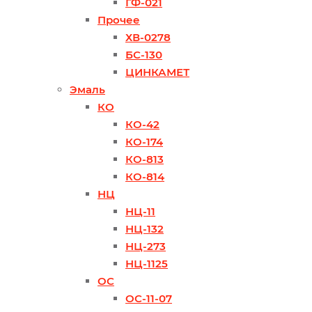
ГФ-021
Прочее
ХВ-0278
БС-130
ЦИНКАМЕТ
Эмаль
КО
КО-42
КО-174
КО-813
КО-814
НЦ
НЦ-11
НЦ-132
НЦ-273
НЦ-1125
ОС
ОС-11-07