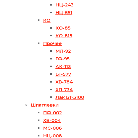
НЦ-243
НЦ-551
КО
КО-85
КО-815
Прочее
МЛ-92
ГФ-95
АК-113
БТ-577
ХВ-784
ХП-734
Лак БТ-5100
Шпатлевки
ПФ-002
ХВ-004
МС-006
НЦ-008