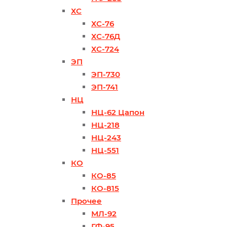
ХС
ХС-76
ХС-76Д
ХС-724
ЭП
ЭП-730
ЭП-741
НЦ
НЦ-62 Цапон
НЦ-218
НЦ-243
НЦ-551
КО
КО-85
КО-815
Прочее
МЛ-92
ГФ-95