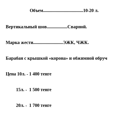
Объем...................................10-20 л.
Вертикальный шов..................Сварной.
Марка жести..........................ЭЖК, ЧЖК.
ч
Барабан с крышкой «корона» и обжимной обру
Цена 10л. - 1 400 тенге
15л. - 1 500 тенге
20л. - 1 700 тенге