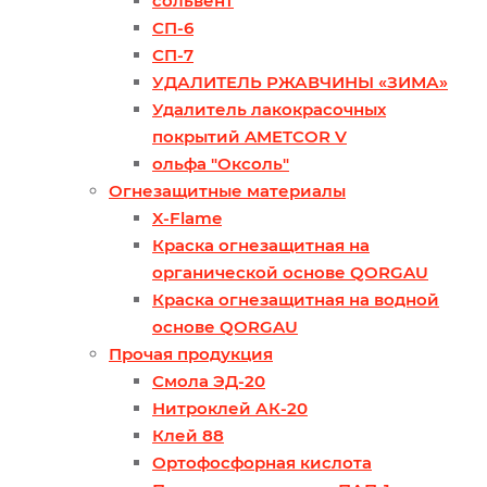
сольвент
СП-6
СП-7
УДАЛИТЕЛЬ РЖАВЧИНЫ «ЗИМА»
Удалитель лакокрасочных
покрытий AMETCOR V
ольфа "Оксоль"
Огнезащитные материалы
X-Flame
Краска огнезащитная на
органической основе QORGAU
Краска огнезащитная на водной
основе QORGAU
Прочая продукция
Смола ЭД-20
Нитроклей АК-20
Клей 88
Ортофосфорная кислота