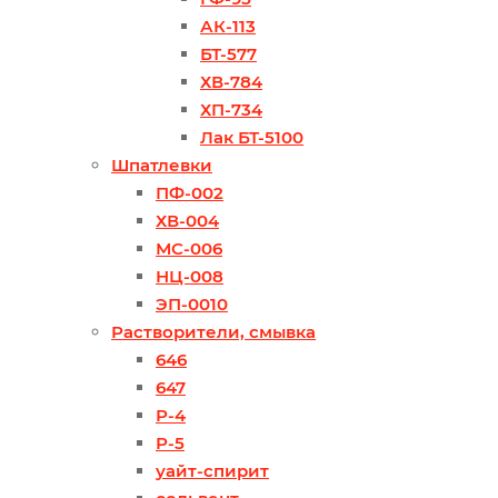
АК-113
БТ-577
ХВ-784
ХП-734
Лак БТ-5100
Шпатлевки
ПФ-002
ХВ-004
МС-006
НЦ-008
ЭП-0010
Растворители, смывка
646
647
Р-4
Р-5
уайт-спирит