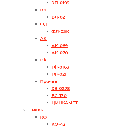
ЭП-0199
ВЛ
ВЛ-02
ФЛ
ФЛ-03К
АК
АК-069
АК-070
ГФ
ГФ-0163
ГФ-021
Прочее
ХВ-0278
БС-130
ЦИНКАМЕТ
Эмаль
КО
КО-42