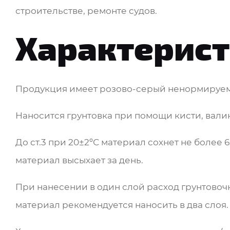
строительстве, ремонте судов.
Характерис
Продукция имеет розово-серый ненормируем
Наносится грунтовка при помощи кисти, вали
До ст.3 при 20±2ºС материал сохнет не более 6
материал высыхает за день.
При нанесении в один слой расход грунтовочн
материал рекомендуется наносить в два слоя.