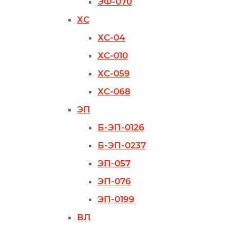
ЭФ-070
ХС
ХС-04
ХС-010
ХС-059
ХС-068
ЭП
Б-ЭП-0126
Б-ЭП-0237
ЭП-057
ЭП-076
ЭП-0199
ВЛ